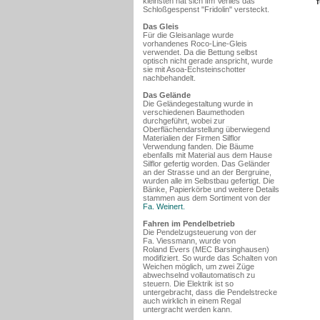
kleinsten hat sich iIm Verlies das
Schloßgespenst "Fridolin" versteckt.
Das Gleis
Für die Gleisanlage wurde
vorhandenes Roco-Line-Gleis
verwendet. Da die Bettung selbst
optisch nicht gerade anspricht, wurde
sie mit Asoa-Echsteinschotter
nachbehandelt.
Das Gelände
Die Geländegestaltung wurde in
verschiedenen Baumethoden
durchgeführt, wobei zur
Oberflächendarstellung überwiegend
Materialien der Firmen Silflor
Verwendung fanden. Die Bäume
ebenfalls mit Material aus dem Hause
Silflor gefertig worden. Das Geländer
an der Strasse und an der Bergruine,
wurden alle im Selbstbau gefertigt. Die
Bänke, Papierkörbe und weitere Details
stammen aus dem Sortiment von der
Fa. Weinert.
Fahren im Pendelbetrieb
Die Pendelzugsteuerung von der
Fa. Viessmann, wurde von
Roland Evers (MEC Barsinghausen)
modifiziert. So wurde das Schalten von
Weichen möglich, um zwei Züge
abwechselnd vollautomatisch zu
steuern. Die Elektrik ist so
untergebracht, dass die Pendelstrecke
auch wirklich in einem Regal
untergracht werden kann.