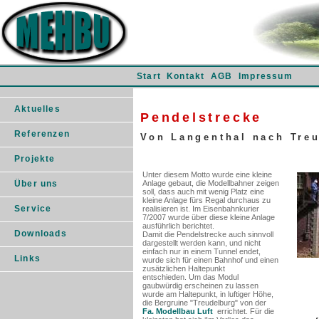
Start
Kontakt
AGB
Impressum
Aktuelles
Pendelstrecke
Referenzen
Von Langenthal nach Tre
Projekte
Unter diesem Motto wurde eine kleine
Über uns
Anlage gebaut, die Modellbahner zeigen
soll, dass auch mit wenig Platz eine
kleine Anlage fürs Regal durchaus zu
Service
realisieren ist. Im Eisenbahnkurier
7/2007 wurde über diese kleine Anlage
ausführlich berichtet.
Downloads
Damit die Pendelstrecke auch sinnvoll
dargestellt werden kann, und nicht
einfach nur in einem Tunnel endet,
Links
wurde sich für einen Bahnhof und einen
zusätzlichen Haltepunkt
entschieden. Um das Modul
gaubwürdig erscheinen zu lassen
wurde am Haltepunkt, in luftiger Höhe,
die Bergruine "Treudelburg" von der
Fa. Modellbau Luft
errichtet. Für die