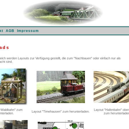
kt
AGB
Impressum
ads
ich werden Layouts zur Verfügung gestellt, die zum "Nachbauen" oder einfach nur als
cht sind.
S-Waldbahn" zum
Layout "Hafenbahn" obe
Layout "Timehausen" zum herunterladen.
nterladen.
zum herunterlade