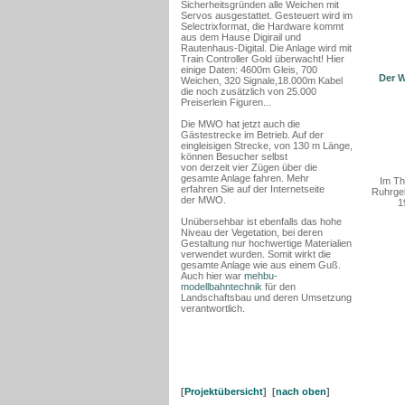
Sicherheitsgründen alle Weichen mit
Servos ausgestattet. Gesteuert wird im
Selectrixformat, die Hardware kommt
aus dem Hause Digirail und
Rautenhaus-Digital. Die Anlage wird mit
Train Controller Gold überwacht!
Hier
einige Daten: 4600m Gleis, 700
Der W
Weichen, 320 Signale,18.000m Kabel
die noch zusätzlich von 25.000
Preiserlein Figuren...
Die MWO hat jetzt auch die
Gästestrecke im Betrieb. Auf der
eingleisigen Strecke, von 130 m Länge,
können Besucher selbst
von derzeit vier Zügen über die
gesamte Anlage fahren. Mehr
Im Th
erfahren Sie auf der Internetseite
Ruhrgeb
der MWO.
1
Unübersehbar ist ebenfalls das hohe
Niveau der Vegetation, bei deren
Gestaltung nur hochwertige Materialien
verwendet wurden. Somit wirkt die
gesamte Anlage wie aus einem Guß.
Auch hier war
mehbu-
modellbahntechnik
für den
Landschaftsbau und deren Umsetzung
verantwortlich.
[
Projektübersicht
] [
nach oben
]