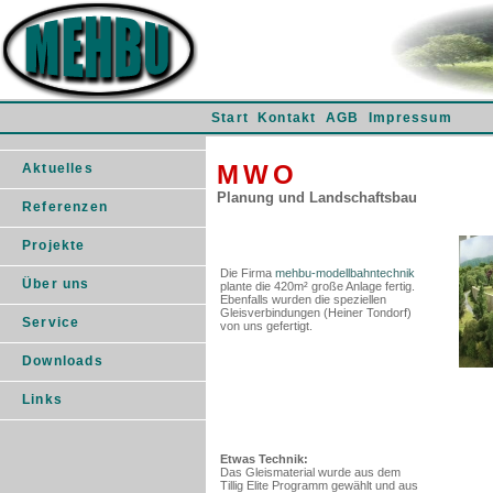
Start
Kontakt
AGB
Impressum
M
W
O
Aktuelles
Planung und Landschaftsbau
Referenzen
Projekte
Die Firma
mehbu-modellbahntechnik
Über uns
plante die 420m² große Anlage fertig.
Ebenfalls wurden die speziellen
Gleisverbindungen (Heiner Tondorf)
Service
von uns gefertigt.
Downloads
Links
Etwas Technik:
Das Gleismaterial wurde aus dem
Tillig Elite Programm gewählt und aus