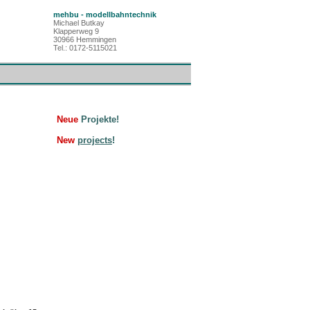
mehbu - modellbahntechnik
Michael Butkay
Klapperweg 9
30966 Hemmingen
Tel.: 0172-5115021
Neue
Projekte
!
New
projects
!