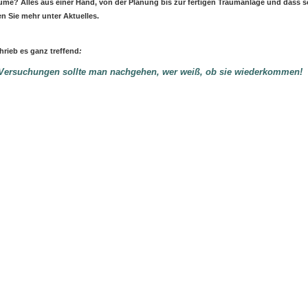
äume?
Alles aus einer Hand, von der Planung bis zur fertigen Traumanlage und dass se
en Sie mehr unter Aktuelles.
hrieb es ganz treffend
:
Versuchungen sollte man nachgehen, wer weiß, ob sie wiederkommen!