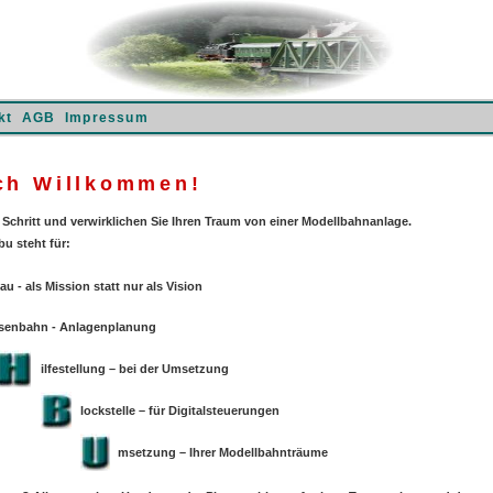
kt
AGB
Impressum
ch Willkommen!
Schritt und verwirklichen Sie Ihren Traum von einer Modellbahnanlage.
u steht für:
au - als Mission statt nur als Vision
isenbahn - Anlagenplanung
ilfestellung – bei der Umsetzung
lockstelle – für Digitalsteuerungen
msetzung – Ihrer Modellbahnträume